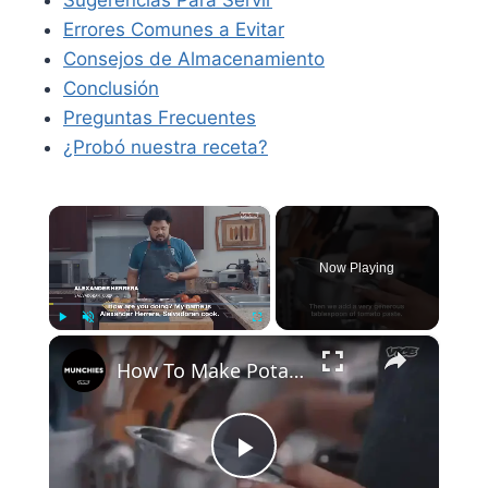
Sugerencias Para Servir
Errores Comunes a Evitar
Consejos de Almacenamiento
Conclusión
Preguntas Frecuentes
¿Probó nuestra receta?
×
Now Playing
×
Play
Unmute
Fullscreen
How To Make Potato and Smoked Chorizo Stew
Play